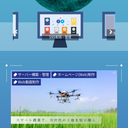
ショッピン
築・管理
SNS配信・管理
作
サーバー構築・管理
ホームページ(Web)制作
Web動画制作