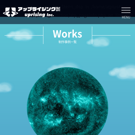
Warning
: Undefined variable $term_dsp in
/home/atplus4/up-
rising.jp/public_html/wp/wp-
content/themes/uprising/function/atp_pageinfo.php
on line
900
MENU
Works
制作事例一覧